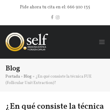
Pide ahora tu cita en el:
666 910 135
Facebook
Instagram
Blog
Portada
»
Blog
»
¿En qué consiste la técnica FUE
(Follicular Unit Extraction)?
¿En qué consiste la técnica