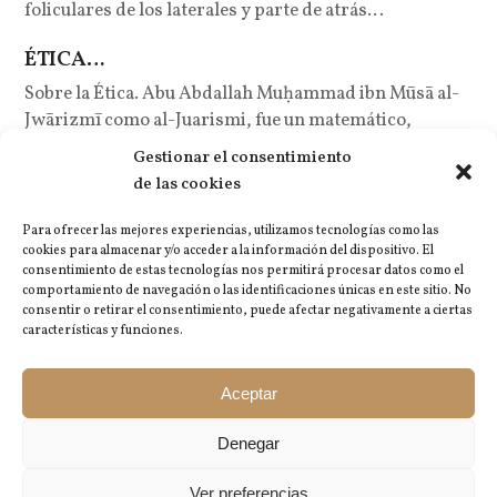
foliculares de los laterales y parte de atrás…
ÉTICA…
Sobre la Ética. Abu Abdallah Muḥammad ibn Mūsā al-
Jwārizmī como al-Juarismi, fue un matemático,
astrónomo…
Gestionar el consentimiento
de las cookies
Post de Identidad…
La identidad , esos rasgos y características que nos
Para ofrecer las mejores experiencias, utilizamos tecnologías como las
cookies para almacenar y/o acceder a la información del dispositivo. El
hacen diferentes y únicos. Cada persona…
consentimiento de estas tecnologías nos permitirá procesar datos como el
comportamiento de navegación o las identificaciones únicas en este sitio. No
consentir o retirar el consentimiento, puede afectar negativamente a ciertas
características y funciones.
ÉTICA…
¿En qué consiste el trasplante
previous
Aceptar
next
capilar?
post:
post:
Denegar
© 2026 Self Clínica. Todos los derechos reservados.
Ver preferencias